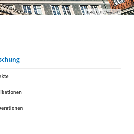
Foto: UHH/Denstorf
rschung
ekte
ikationen
perationen