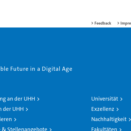
Feedback
Impr
le Future in a Digital Age
ng an der UHH
Universität
n der UHH
Exzellenz
ieren
Nachhaltigkeit
e & Stellenangebote
Fakultäten